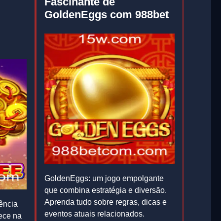
Fascinante de
GoldenEggs com 988bet
GoldenEggs: um jogo empolgante
que combina estratégia e diversão.
Aprenda tudo sobre regras, dicas e
ência
eventos atuais relacionados.
ece na