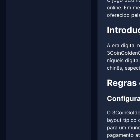
O jogo 3Coin
online. Em me
oferecido pel
Introd
A era digital
3CoinGoldenO
níqueis digit
chinês, espec
Regras 
Configur
O 3CoinGolde
layout típico
para um mundo
pagamento ati