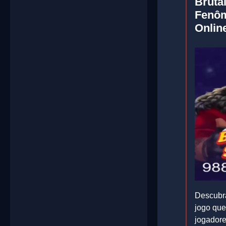
Bruta
Fenôm
Onlin
Descubra
jogo que
jogadore