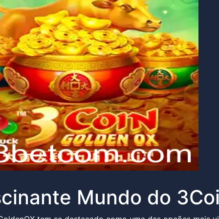
scinante Mundo do 3Co