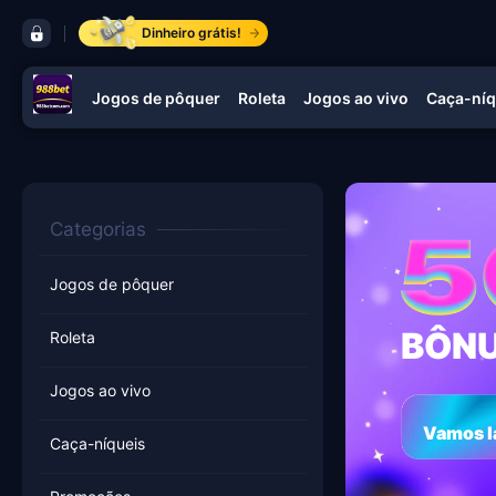
barra de controle 988bet
Dinheiro grátis!
Jogos de pôquer
Roleta
Jogos ao vivo
Caça-níq
navegação 988bet
Categorias
Jogos de pôquer
BÔNU
Roleta
Jogos ao vivo
Vamos l
Caça-níqueis