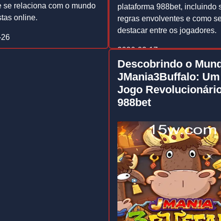
 se relaciona com o mundo
plataforma 988bet, incluindo 
tas online.
regras envolventes e como s
destacar entre os jogadores.
-26
2026-02-17
Descobrindo o Mun
JMania3Buffalo: Um
Jogo Revolucionário
988bet