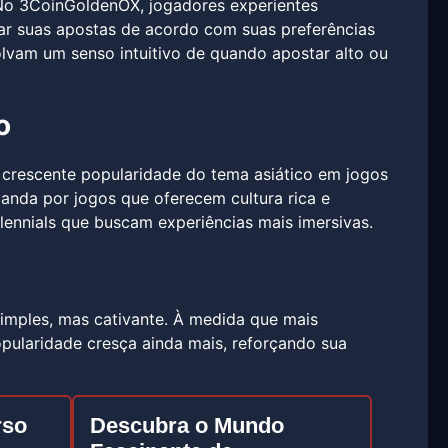
 No 3CoinGoldenOX, jogadores experientes
ar suas apostas de acordo com suas preferências
olvam um senso intuitivo de quando apostar alto ou
o
 crescente popularidade do tema asiático em jogos
nda por jogos que oferecem cultura rica e
llennials que buscam experiências mais imersivas.
imples, mas cativante. À medida que mais
pularidade cresça ainda mais, reforçando sua
rso
Descubra o Mundo