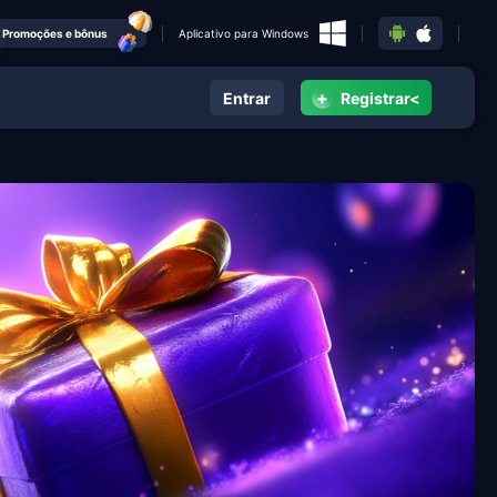
Promoções e bônus
Aplicativo para Windows
+
Entrar
Registrar<