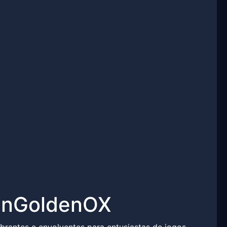
inGoldenOX