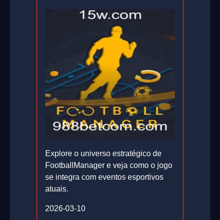
Explore o universo estratégico de
FootballManager e veja como o jogo
se integra com eventos esportivos
atuais.
2026-03-10