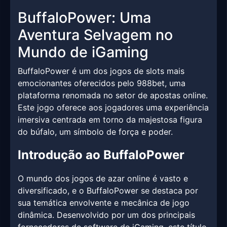
BuffaloPower: Uma
Aventura Selvagem no
Mundo de iGaming
BuffaloPower é um dos jogos de slots mais
emocionantes oferecidos pelo 988bet, uma
plataforma renomada no setor de apostas online.
Este jogo oferece aos jogadores uma experiência
imersiva centrada em torno da majestosa figura
do búfalo, um símbolo de força e poder.
Introdução ao BuffaloPower
O mundo dos jogos de azar online é vasto e
diversificado, e o BuffaloPower se destaca por
sua temática envolvente e mecânica de jogo
dinâmica. Desenvolvido por um dos principais