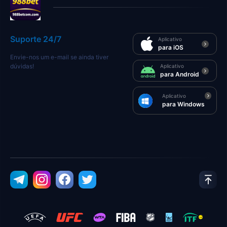
Suporte 24/7
Aplicativo
para iOS
Envie-nos um e-mail se ainda tiver
dúvidas!
Aplicativo
para Android
Aplicativo
para Windows