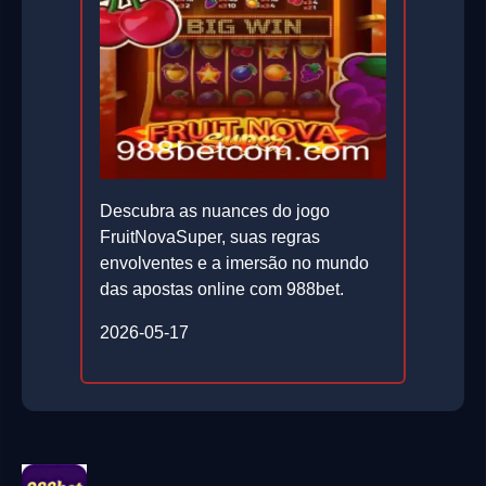
Descubra as nuances do jogo
FruitNovaSuper, suas regras
envolventes e a imersão no mundo
das apostas online com 988bet.
2026-05-17