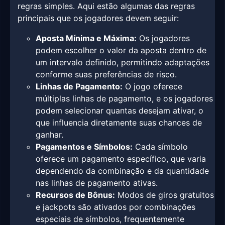
regras simples. Aqui estão algumas das regras
principais que os jogadores devem seguir:
Aposta Mínima e Máxima:
Os jogadores
podem escolher o valor da aposta dentro de
um intervalo definido, permitindo adaptações
conforme suas preferências de risco.
Linhas de Pagamento:
O jogo oferece
múltiplas linhas de pagamento, e os jogadores
podem selecionar quantas desejam ativar, o
que influencia diretamente suas chances de
ganhar.
Pagamentos e Símbolos:
Cada símbolo
oferece um pagamento específico, que varia
dependendo da combinação e da quantidade
nas linhas de pagamento ativas.
Recursos de Bônus:
Modos de giros gratuitos
e jackpots são ativados por combinações
especiais de símbolos, frequentemente