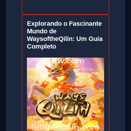
Explorando o Fascinante
Mundo de
WaysoftheQilin: Um Guia
Completo