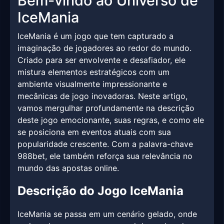
Bem-vindo ao Universo de
IceMania
IceMania é um jogo que tem capturado a
imaginação de jogadores ao redor do mundo.
Criado para ser envolvente e desafiador, ele
mistura elementos estratégicos com um
ambiente visualmente impressionante e
mecânicas de jogo inovadoras. Neste artigo,
vamos mergulhar profundamente na descrição
deste jogo emocionante, suas regras, e como ele
se posiciona em eventos atuais com sua
popularidade crescente. Com a palavra-chave
988bet, ele também reforça sua relevância no
mundo das apostas online.
Descrição do Jogo IceMania
IceMania se passa em um cenário gelado, onde