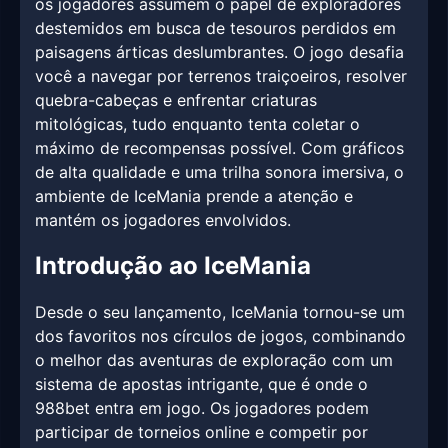
os jogadores assumem o papel de exploradores
destemidos em busca de tesouros perdidos em
paisagens árticas deslumbrantes. O jogo desafia
você a navegar por terrenos traiçoeiros, resolver
quebra-cabeças e enfrentar criaturas
mitológicas, tudo enquanto tenta coletar o
máximo de recompensas possível. Com gráficos
de alta qualidade e uma trilha sonora imersiva, o
ambiente de IceMania prende a atenção e
mantém os jogadores envolvidos.
Introdução ao IceMania
Desde o seu lançamento, IceMania tornou-se um
dos favoritos nos círculos de jogos, combinando
o melhor das aventuras de exploração com um
sistema de apostas intrigante, que é onde o
988bet entra em jogo. Os jogadores podem
participar de torneios online e competir por