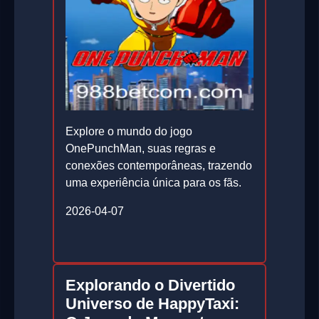
Explore o mundo do jogo
OnePunchMan, suas regras e
conexões contemporâneas, trazendo
uma experiência única para os fãs.
2026-04-07
Explorando o Divertido
Universo de HappyTaxi: