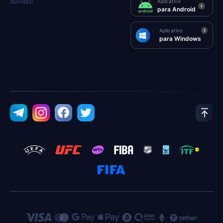
dúvidas!
Aplicativo
para Android
Aplicativo
para Windows