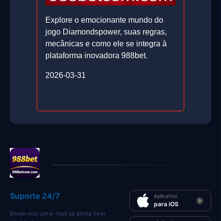
Explore o emocionante mundo do
jogo Diamondspower, suas regras,
mecânicas e como ele se integra à
plataforma inovadora 988bet.
2026-03-31
Suporte 24/7
Aplicativo
para iOS
Envie-nos um e-mail se ainda tiver