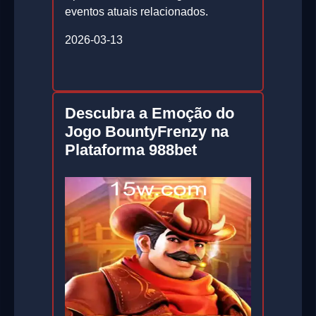
eventos atuais relacionados.
2026-03-13
Descubra a Emoção do
Jogo BountyFrenzy na
Plataforma 988bet