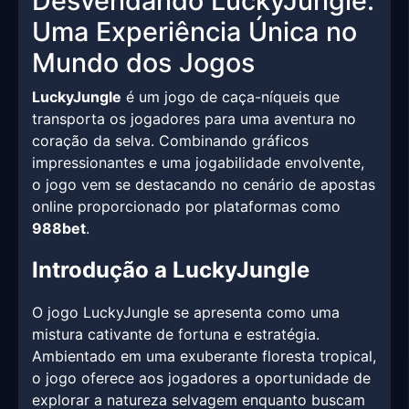
Desvendando LuckyJungle:
Uma Experiência Única no
Mundo dos Jogos
LuckyJungle
é um jogo de caça-níqueis que
transporta os jogadores para uma aventura no
coração da selva. Combinando gráficos
impressionantes e uma jogabilidade envolvente,
o jogo vem se destacando no cenário de apostas
online proporcionado por plataformas como
988bet
.
Introdução a LuckyJungle
O jogo LuckyJungle se apresenta como uma
mistura cativante de fortuna e estratégia.
Ambientado em uma exuberante floresta tropical,
o jogo oferece aos jogadores a oportunidade de
explorar a natureza selvagem enquanto buscam