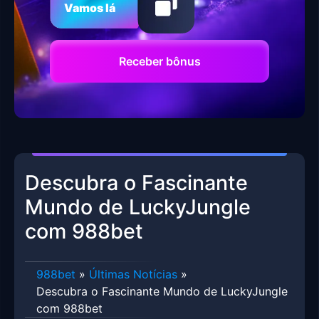
Vamos lá
Receber bônus
Descubra o Fascinante
Mundo de LuckyJungle
com 988bet
988bet
»
Últimas Notícias
»
Descubra o Fascinante Mundo de LuckyJungle
com 988bet