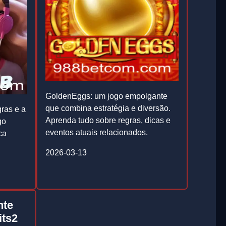
GoldenEggs: um jogo empolgante
que combina estratégia e diversão.
gras e a
Aprenda tudo sobre regras, dicas e
go
eventos atuais relacionados.
ca
2026-03-13
nte
ts2