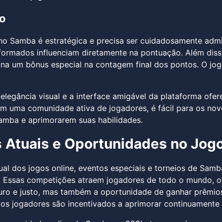
o
o Samba é estratégica e precisa ser cuidadosamente admin
formados influenciam diretamente na pontuação. Além diss
na um bônus especial na contagem final dos pontos. O jo
elegância visual e a interface amigável da plataforma ofe
m uma comunidade ativa de jogadores, é fácil para os no
amba e aprimorarem suas habilidades.
 Atuais e Oportunidades no Jo
ual dos jogos online, eventos especiais e torneios de Sa
 Essas competições atraem jogadores de todo o mundo, o
ro e justo, mas também a oportunidade de ganhar prêmios 
, os jogadores são incentivados a aprimorar continuamente 