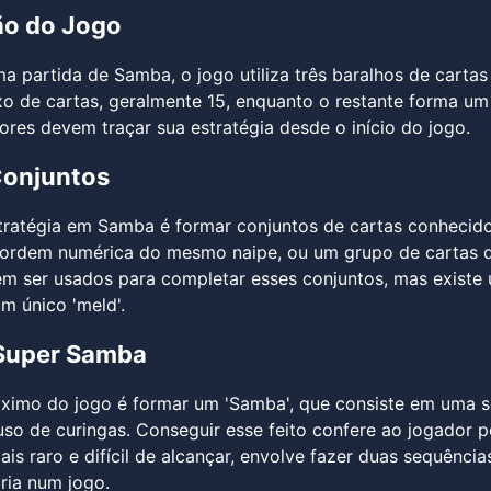
ão do Jogo
uma partida de Samba, o jogo utiliza três baralhos de carta
xo de cartas, geralmente 15, enquanto o restante forma 
dores devem traçar sua estratégia desde o início do jogo.
Conjuntos
stratégia em Samba é formar conjuntos de cartas conhecid
 ordem numérica do mesmo naipe, ou um grupo de cartas d
m ser usados para completar esses conjuntos, mas existe 
m único 'meld'.
Super Samba
áximo do jogo é formar um 'Samba', que consiste em uma 
uso de curingas. Conseguir esse feito confere ao jogador 
ais raro e difícil de alcançar, envolve fazer duas sequênci
ória num jogo.