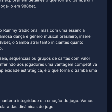
mos explorar em detalhes o que torna o Samba um
jogá-lo em 988bet.
o Rummy tradicional, mas com uma essência
famosa dança e gênero musical brasileiro, insere
8bet, o Samba atrai tanto iniciantes quanto
o.
 seja, sequências ou grupos de cartas com valor
conferindo aos jogadores uma vantagem competitiva
omplexidade estratégica, é o que torna o Samba uma
manter a integridade e a emoção do jogo. Vamos
clara das dinâmicas do jogo.