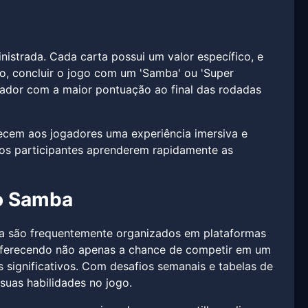
istrada. Cada carta possui um valor específico, e
o, concluir o jogo com um 'Samba' ou 'Super
gador com a maior pontuação ao final das rodadas
recem aos jogadores uma experiência imersiva e
vos participantes aprenderem rapidamente as
go Samba
mba são frequentemente organizados em plataformas
ferecendo não apenas a chance de competir em um
significativos. Com desafios semanais e tabelas de
suas habilidades no jogo.