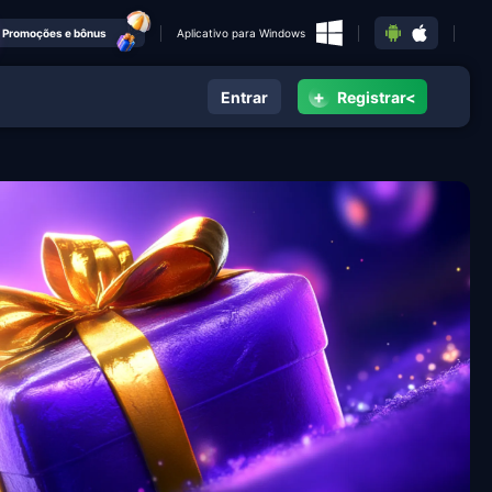
Promoções e bônus
Aplicativo para Windows
+
Entrar
Registrar<