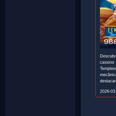
Descubr
cassino
Templeo
mecânic
destacar
2026-03