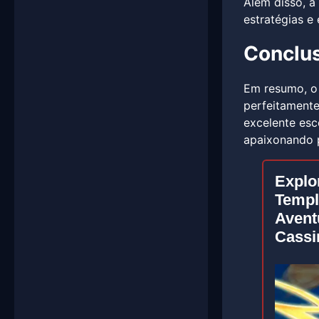
Além disso, 
estratégias e
Conclu
Em resumo, o
perfeitamente
excelente esc
apaixonando p
Explo
Templ
Avent
Cassi