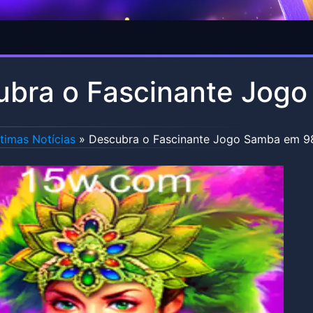
ubra o Fascinante Jog
timas Notícias
»
Descubra o Fascinante Jogo Samba em 9