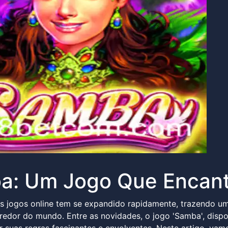
a: Um Jogo Que Encan
s jogos online tem se expandido rapidamente, trazendo u
redor do mundo. Entre as novidades, o jogo 'Samba', dispo