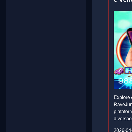
Explore
RaveJum
platafor
diversão
2026-04