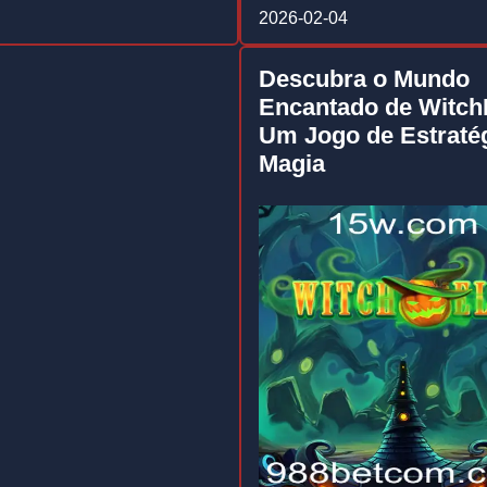
2026-02-04
Descubra o Mundo
Encantado de WitchE
Um Jogo de Estratég
Magia