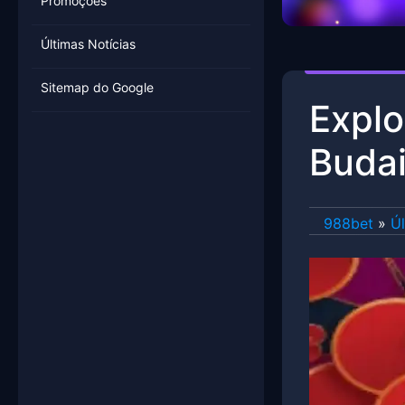
Promoções
Últimas Notícias
Sitemap do Google
Explo
Buda
988bet
»
Úl