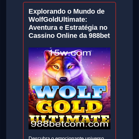
Explorando o Mundo de
WolfGoldUltimate:
Aventura e Estratégia no
Cassino Online da 988bet
Descubra o emocionante universo