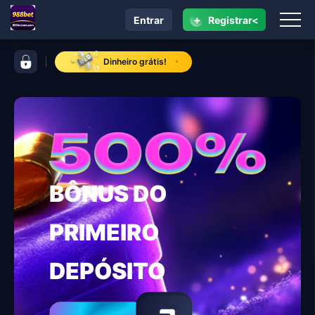
+
Entrar
Registrar<
navegação 988bet
barra de controle 988bet
Dinheiro grátis!
BÔNUS DO
PRIMEIRO
DEPÓSITO