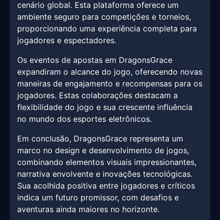
cenário global. Esta plataforma oferece um
ambiente seguro para competições e torneios,
proporcionando uma experiência completa para
jogadores e espectadores.
Os eventos de apostas em DragonsGrace
expandiram o alcance do jogo, oferecendo novas
maneiras de engajamento e recompensas para os
jogadores. Estas colaborações destacam a
flexibilidade do jogo e sua crescente influência
no mundo dos esportes eletrônicos.
Em conclusão, DragonsGrace representa um
marco no design e desenvolvimento de jogos,
combinando elementos visuais impressionantes,
narrativa envolvente e inovações tecnológicas.
Sua acolhida positiva entre jogadores e críticos
indica um futuro promissor, com desafios e
aventuras ainda maiores no horizonte.