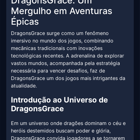
DragonsGrace: Um
Mergulho em Aventuras
Épicas
DragonsGrace surge como um fenômeno
imersivo no mundo dos jogos, combinando
mecânicas tradicionais com inovações
tecnológicas recentes. A adrenalina de explorar
vastos mundos, acompanhada pela estratégia
necessária para vencer desafios, faz de
DragonsGrace um dos jogos mais intrigantes da
atualidade.
Introdução ao Universo de
DragonsGrace
Em um universo onde dragões dominam o céu e
heróis destemidos buscam poder e glória,
DragonsGrace convida jogadores a se tornarem