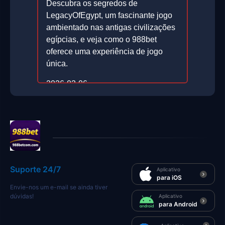
Descubra os segredos de
LegacyOfEgypt, um fascinante jogo
ambientado nas antigas civilizações
egípcias, e veja como o 988bet
oferece uma experiência de jogo
única.
2026-03-06
Suporte 24/7
Aplicativo
para iOS
Envie-nos um e-mail se ainda tiver
dúvidas!
Aplicativo
para Android