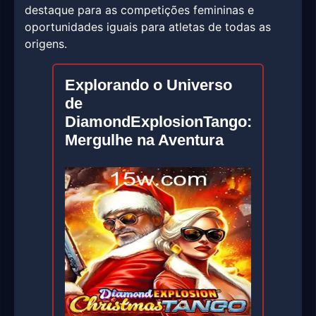
destaque para as competições femininas e
oportunidades iguais para atletas de todas as
origens.
Explorando o Universo
de
DiamondExplosionTango:
Mergulhe na Aventura