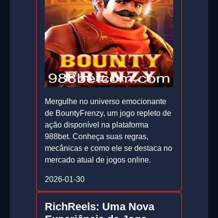
Mergulhe no universo emocionante
de BountyFrenzy, um jogo repleto de
ação disponível na plataforma
988bet. Conheça suas regras,
mecânicas e como ele se destaca no
mercado atual de jogos online.
2026-01-30
RichReels: Uma Nova