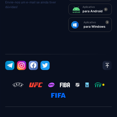
Envie-nos um e-mail se ainda tiver
dúvidas!
Aplicativo
para Android
Aplicativo
para Windows