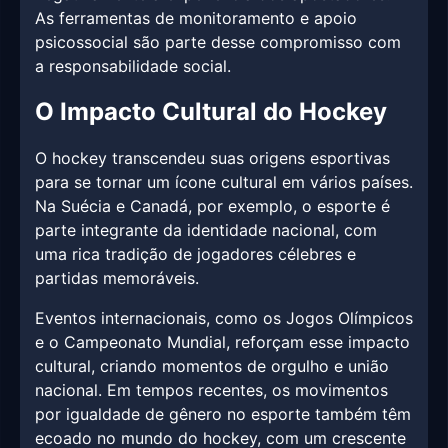
As ferramentas de monitoramento e apoio
psicossocial são parte desse compromisso com
a responsabilidade social.
O Impacto Cultural do Hockey
O hockey transcendeu suas origens esportivas
para se tornar um ícone cultural em vários países.
Na Suécia e Canadá, por exemplo, o esporte é
parte integrante da identidade nacional, com
uma rica tradição de jogadores célebres e
partidas memoráveis.
Eventos internacionais, como os Jogos Olímpicos
e o Campeonato Mundial, reforçam esse impacto
cultural, criando momentos de orgulho e união
nacional. Em tempos recentes, os movimentos
por igualdade de gênero no esporte também têm
ecoado no mundo do hockey, com um crescente