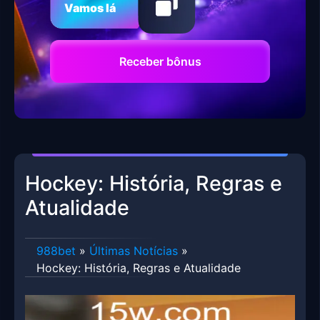
Vamos lá
Receber bônus
Hockey: História, Regras e
Atualidade
988bet
»
Últimas Notícias
»
Hockey: História, Regras e Atualidade