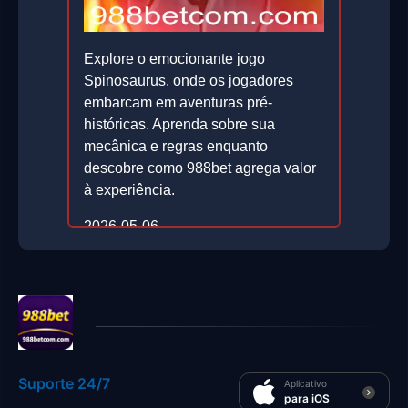
Explore o emocionante jogo
Spinosaurus, onde os jogadores
embarcam em aventuras pré-
históricas. Aprenda sobre sua
mecânica e regras enquanto
descobre como 988bet agrega valor
à experiência.
2026-05-06
Suporte 24/7
Aplicativo
para iOS