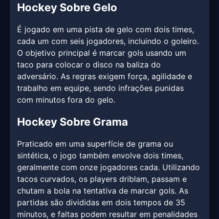
Hockey Sobre Gelo
É jogado em uma pista de gelo com dois times,
cada um com seis jogadores, incluindo o goleiro.
O objetivo principal é marcar gols usando um
taco para colocar o disco na baliza do
adversário. As regras exigem força, agilidade e
trabalho em equipe, sendo infrações punidas
com minutos fora do gelo.
Hockey Sobre Grama
Praticado em uma superfície de grama ou
sintética, o jogo também envolve dois times,
geralmente com onze jogadores cada. Utilizando
tacos curvados, os players driblam, passam e
chutam a bola na tentativa de marcar gols. As
partidas são divididas em dois tempos de 35
minutos, e faltas podem resultar em penalidades