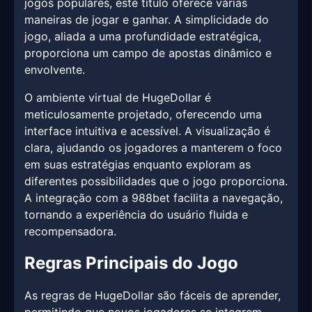
jogos populares, este título oferece várias
maneiras de jogar e ganhar. A simplicidade do
jogo, aliada a uma profundidade estratégica,
proporciona um campo de apostas dinâmico e
envolvente.
O ambiente virtual de HugeDollar é
meticulosamente projetado, oferecendo uma
interface intuitiva e acessível. A visualização é
clara, ajudando os jogadores a manterem o foco
em suas estratégias enquanto exploram as
diferentes possibilidades que o jogo proporciona.
A integração com a 988bet facilita a navegação,
tornando a experiência do usuário fluida e
recompensadora.
Regras Principais do Jogo
As regras de HugeDollar são fáceis de aprender,