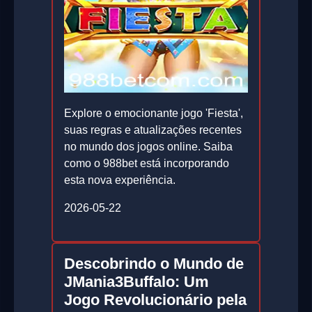
Explore o emocionante jogo 'Fiesta',
suas regras e atualizações recentes
no mundo dos jogos online. Saiba
como o 988bet está incorporando
esta nova experiência.
2026-05-22
Descobrindo o Mundo de
JMania3Buffalo: Um
Jogo Revolucionário pela