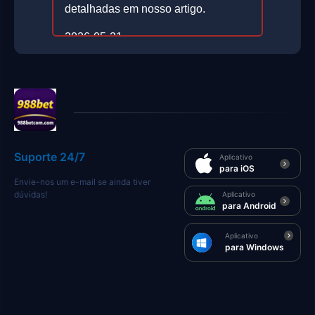
detalhadas em nosso artigo.
2026-05-21
Suporte 24/7
Aplicativo
para iOS
Envie-nos um e-mail se ainda tiver
dúvidas!
Aplicativo
para Android
Aplicativo
para Windows