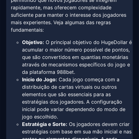
permitindo que novos jogadores se integrem
rapidamente, mas oferecem complexidade
suficiente para manter o interesse dos jogadores
mais experientes. Veja algumas das regras
fundamentais:
Objetivo:
O principal objetivo do HugeDollar é
acumular o maior número possível de pontos,
que são convertidos em quantias monetárias
através de mecanismos específicos do jogo e
da plataforma 988bet.
Inicio do Jogo:
Cada jogo começa com a
distribuição de cartas virtuais ou outros
elementos que são essenciais para as
estratégias dos jogadores. A configuração
inicial pode variar dependendo do modo de
jogo escolhido.
Estratégia e Sorte:
Os jogadores devem criar
estratégias com base em sua mão inicial e nas