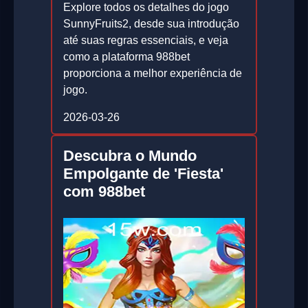
Explore todos os detalhes do jogo
SunnyFruits2, desde sua introdução
até suas regras essenciais, e veja
como a plataforma 988bet
proporciona a melhor experiência de
jogo.
2026-03-26
Descubra o Mundo
Empolgante de 'Fiesta'
com 988bet