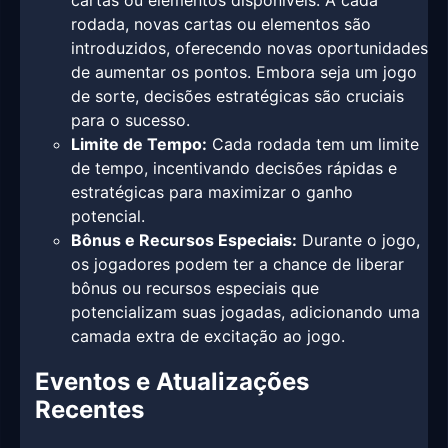
cartas ou elementos disponíveis. A cada
rodada, novas cartas ou elementos são
introduzidos, oferecendo novas oportunidades
de aumentar os pontos. Embora seja um jogo
de sorte, decisões estratégicas são cruciais
para o sucesso.
Limite de Tempo:
Cada rodada tem um limite
de tempo, incentivando decisões rápidas e
estratégicas para maximizar o ganho
potencial.
Bônus e Recursos Especiais:
Durante o jogo,
os jogadores podem ter a chance de liberar
bônus ou recursos especiais que
potencializam suas jogadas, adicionando uma
camada extra de excitação ao jogo.
Eventos e Atualizações
Recentes